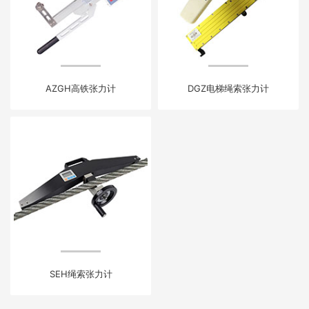
AZGH高铁张力计
DGZ电梯绳索张力计
SEH绳索张力计