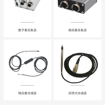
数字量采集器
模拟量采集器
模拟量传感器
回弹式传感器