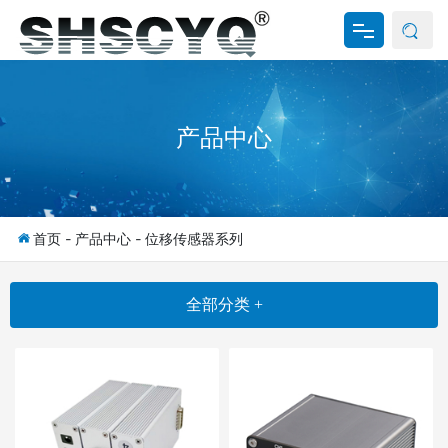
网站首页
产品中心
关于我们
产品中心
新闻资讯
首页
-
产品中心
-
位移传感器系列
资料下载
全部分类 +
联系我们