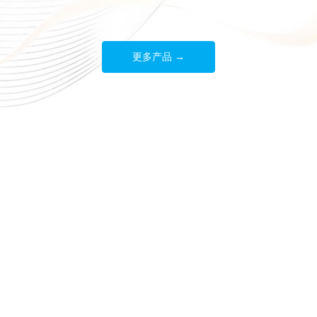
更多产品 →
会J9官网精密仪器有限公司拥有13年专业生