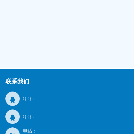
2025-10-30
硬度计，材料强度的审判官
硬度计用于测量材料抵抗局部塑性变形（如压入、划刻）的能力，
是评价材料力学性能（如强度、耐磨性、韧性）的关…
联系我们
查看详情
Q Q：
Q Q：
电话：