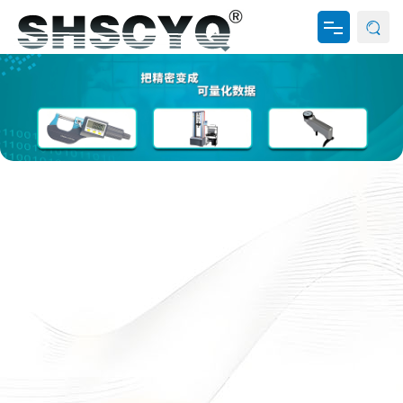
网站首页
关于我们
产品中心
新闻资讯
资料下载
卡尺系列
联系我们
高精度，高分辨率，
快无超速故障发生，
P54，IP67