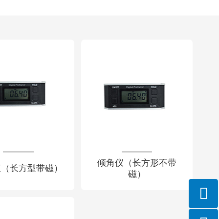
倾角仪（长方形不带
仪（长方型带磁）
磁）