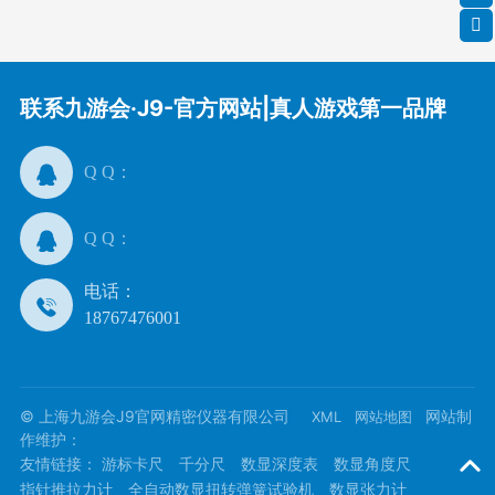
联系九游会·J9-官方网站|真人游戏第一品牌
Q Q：
Q Q：
电话：
18767476001
© 上海九游会J9官网精密仪器有限公司
网站制
XML
网站地图
作维护：
友情链接：
游标卡尺
千分尺
数显深度表
数显角度尺
指针推拉力计
全自动数显扭转弹簧试验机
数显张力计