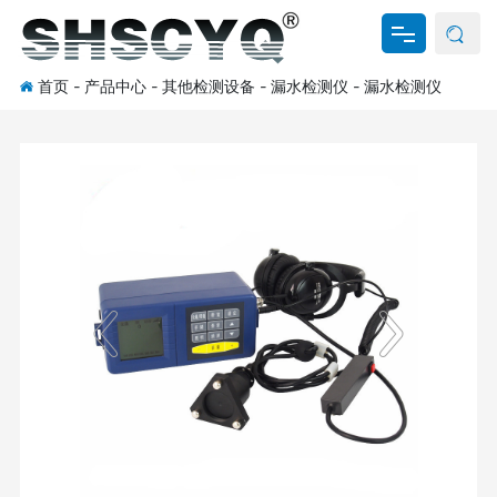
首页
-
产品中心
-
其他检测设备
-
漏水检测仪
-
漏水检测仪
网站首页
关于九游会·J9-官方网站|真人游戏第一品牌
产品中心
新闻资讯
资料下载
联系九游会·J9-官方网站|真人游戏第一品牌