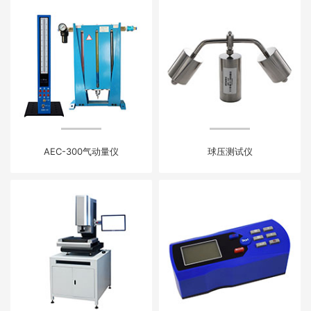
AEC-300气动量仪
球压测试仪